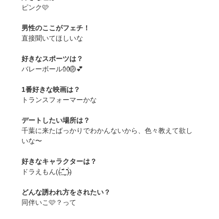
ピンク🩷
男性のここがフェチ！
直接聞いてほしいな
好きなスポーツは？
バレーボール👐🏐💕
1番好きな映画は？
トランスフォーマーかな
デートしたい場所は？
千葉に来たばっかりでわかんないから、色々教えて欲し
いな〜
好きなキャラクターは？
ドラえもん((̵̵́ ̆̂̑͟˚̩̮ ̆̂̑)̵̵̀)
どんな誘われ方をされたい？
同伴いこ🩷？って