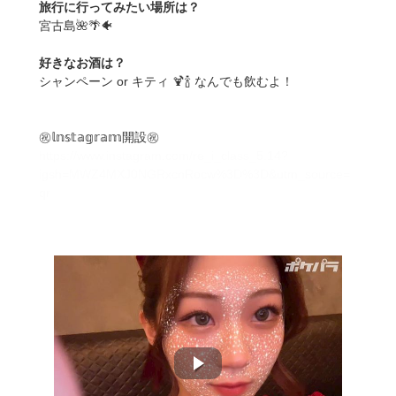
旅行に行ってみたい場所は？
宮古島🌺🌴🐠
好きなお酒は？
シャンペーン or キティ 🍹🍾 なんでも飲むよ！
㊗️𝕝𝕟𝕤𝕥𝕒𝕘𝕣𝕒𝕞開設㊗️
https://www.instagram.com/re_i_class_5.14?
igsh=MWZ4MXJ0NGRxcnRocw%3D%3D&utm_source=
qr