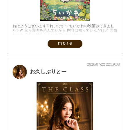
おはようございます‼️ れいです✨️ ちいかわの映画みてきまし
た✨️💕 元々漫画を読んでたから 内容は知ってたんだけど 面白
かったです✨️ 私もこういう風になりたいっ
more
2026/07/22 22:19:08
お久しぶりとー