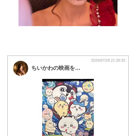
BLOG
2026/07/29 21:30:35
ちいかわの映画を見た(՞ o̴̶̷̤ ̫ o̴̶̷̤ ՞)