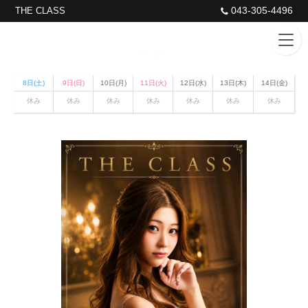
043-305-4496
THE CLASS
れい
8日(土)
9日(日)
10日(月)
11日(火)
12日(水)
13日(木)
14日(金)
休み
休み
休み
休み
休み
休み
休み