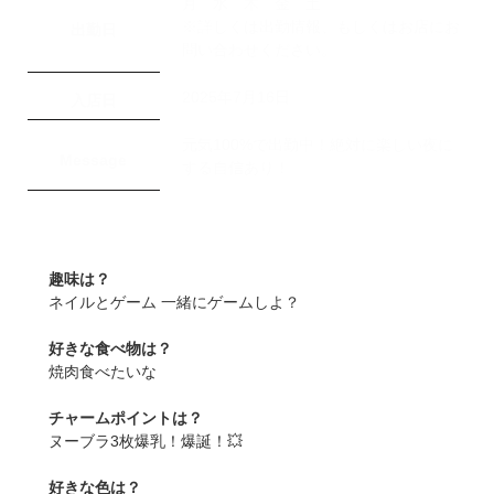
月 水 木 金 土
※詳しくは出勤情報、もしくはお店にお
出勤日
問い合わせください。
2025年7月16日
入店日
元気100%で出勤中！絶対に楽しい夜に
Message
する自信あり！
趣味は？
ネイルとゲーム 一緒にゲームしよ？
好きな食べ物は？
焼肉食べたいな
チャームポイントは？
ヌーブラ3枚爆乳！爆誕！💥
好きな色は？