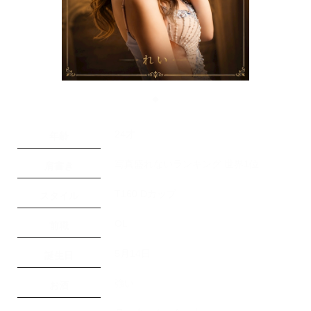
◆
24才
年齢
写真盛れないランキング 世界1位
肩書き
T160 Dカップ
スタイル
OL
前職
5月14日
誕生日
強い
お酒