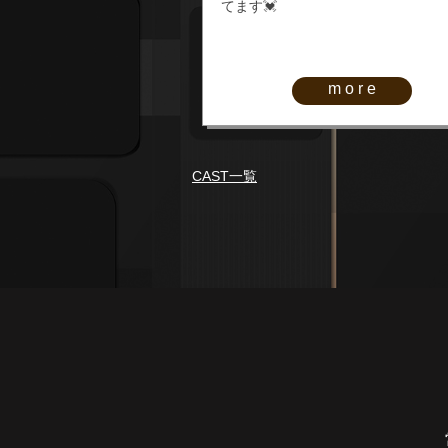
てます💓
more
CAST一覧