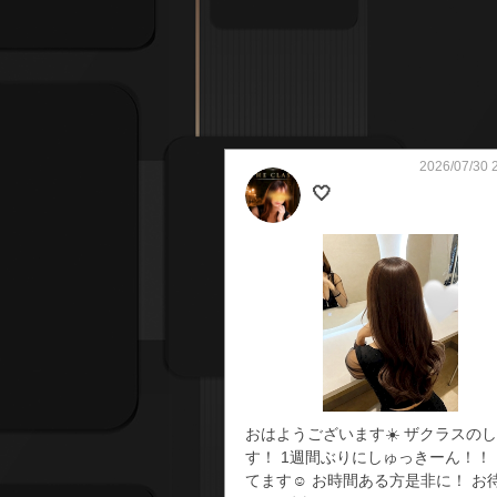
2026/07/30 
🤍
おはようございます☀️ ザクラスの
す！ 1週間ぶりにしゅっきーん！！
てます☺️ お時間ある方是非に！ お