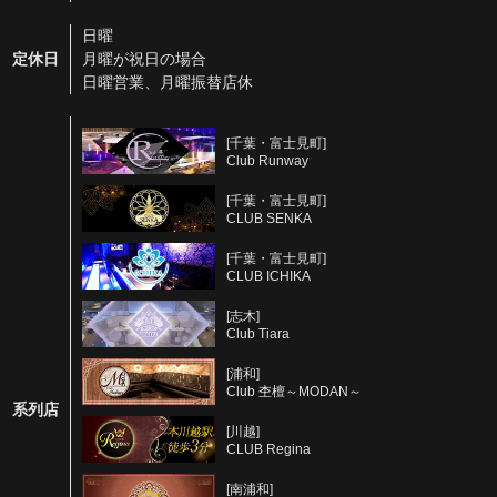
日曜
定休日
月曜が祝日の場合
日曜営業、月曜振替店休
[千葉・富士見町]
Club Runway
[千葉・富士見町]
CLUB SENKA
[千葉・富士見町]
CLUB ICHIKA
[志木]
Club Tiara
[浦和]
Club 杢檀～MODAN～
系列店
[川越]
CLUB Regina
[南浦和]