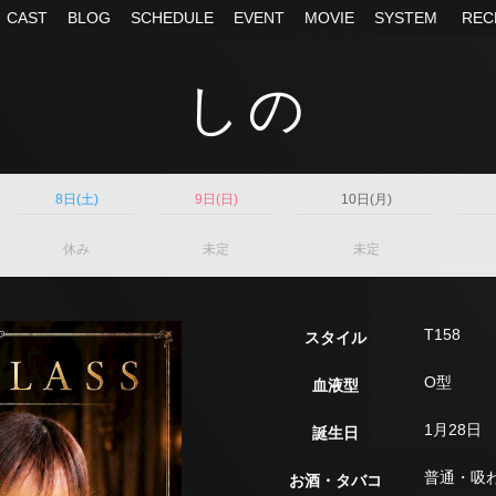
CAST
BLOG
SCHEDULE
EVENT
MOVIE
SYSTEM
REC
しの
8日(土)
9日(日)
10日(月)
休み
未定
未定
T158
スタイル
O型
血液型
1月28日
誕生日
普通・吸
お酒・タバコ