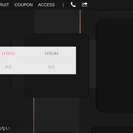
RUIT
COUPON
ACCESS
｜
11日(火)
12日(水)
未定
未定
わない