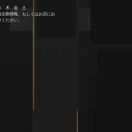
水 木 金 土
は出勤情報、もしくはお店にお
せください。