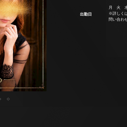
月 火 
※詳しく
出勤日
問い合わ
◇
◇