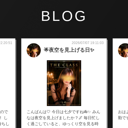
BLOG
22:20:51
2026/07/07 19:11:03
🌟夜空を見上げる日✨
しので
こんばんは🤍 今日は七夕ですね🎋✨ みん
おは
！ し
なは夜空を見上げましたか？🌌 毎日忙し
勤で
待ちし
く過ごしていると、ゆっくり空を見る時