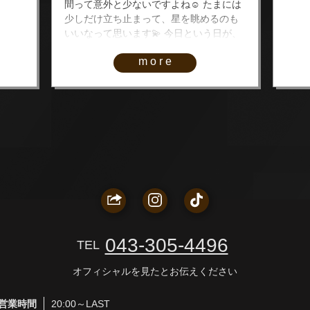
間って意外と少ないですよね☺️ たまには
少しだけ立ち止まって、星を眺めるのも
いいなって思います💫 今日という日が、
みんなにとって素敵な思い出になります
more
ように🥰 私は今日も元気に出勤していま
す🥂🤍 一緒に楽しい七夕の夜を過ごしま
しょう🎋💕
043-305-4496
TEL
オフィシャルを見たとお伝えください
営業時間
20:00～LAST