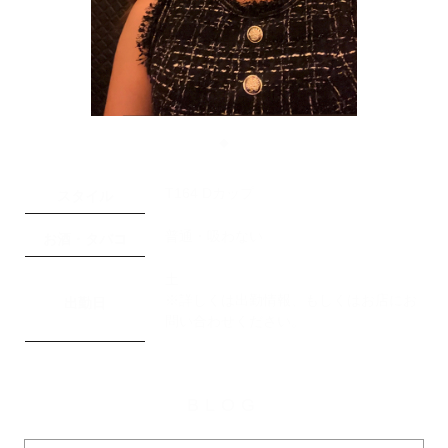
◆
T164 Dカップ
スタイル
普通・吸わない
お酒・タバコ
土
※詳しくは出勤情報、もしくはお店にお
出勤日
問い合わせください。
BLOG