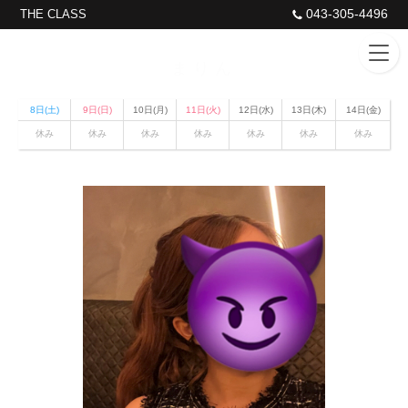
043-305-4496
THE CLASS
まりん
8日(土)
9日(日)
10日(月)
11日(火)
12日(水)
13日(木)
14日(金)
休み
休み
休み
休み
休み
休み
休み