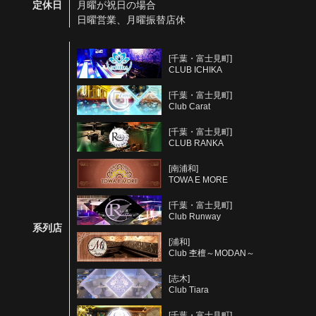
定休日
月曜が祝日の場合
日曜営業、月曜振替店休
[千葉・富士見町]
CLUB ICHIKA
[千葉・富士見町]
Club Carat
[千葉・富士見町]
CLUB RANKA
[南浦和]
TOWA E MORE
[千葉・富士見町]
Club Runway
系列店
[浦和]
Club 杢檀～MODAN～
[志木]
Club Tiara
[千葉・富士見町]