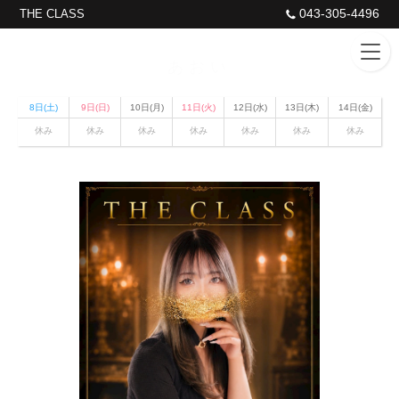
043-305-4496
THE CLASS
あおい
8日(土)
9日(日)
10日(月)
11日(火)
12日(水)
13日(木)
14日(金)
休み
休み
休み
休み
休み
休み
休み