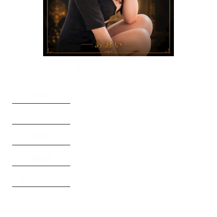
◆
◇
◇
◇
◇
21才
年齢
T158
スタイル
O型
血液型
7月11日
誕生日
普通・吸う
お酒・タバコ
私のことは少しずつ日記に書いていこう
かと！