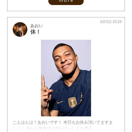
more
8月3日 20:24
あおい
休！
こんはんは！あおいです！ 本日もお休み頂いてますま
し！！ 今から家族でピザパティします🍕✌️