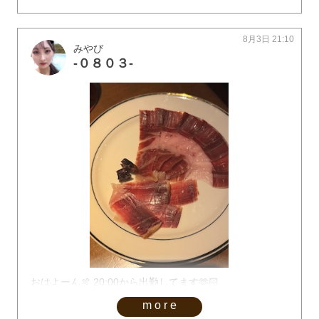
8月3日 21:10
みやび
-０８０３-
おはよーん🍖 20:00から出勤してます🫶🏻
more