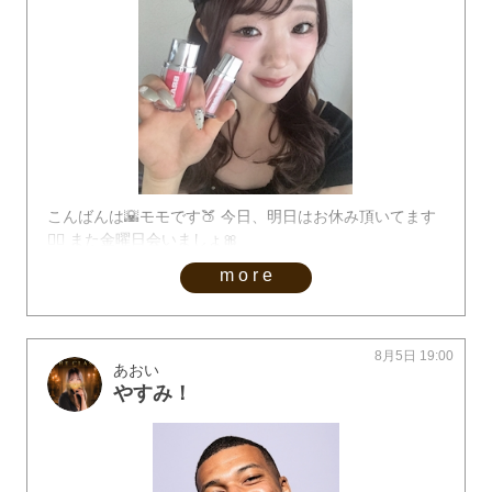
こんばんは🌇モモです🍑 今日、明日はお休み頂いてます
🙇‍♀️ また金曜日会いましょ🎀
more
8月5日 19:00
あおい
やすみ！