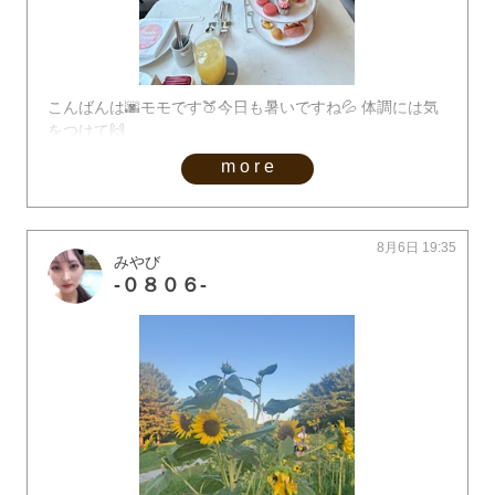
こんばんは🌆モモです🍑今日も暑いですね💦 体調には気
をつけて🙌
more
8月6日 19:35
みやび
-０８０６-