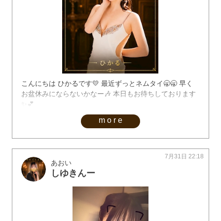
こんにちは ひかるです💛 最近ずっとネムタイ🥱🥱 早く
お盆休みにならないかなー🎶 本日もお待ちしております
✨️💕
more
7月31日 22:18
あおい
しゆきんー