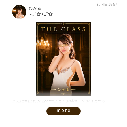
8月4日 15:57
ひかる
⋆｡˚✩⋆｡˚✩
こんにちは ひかるです♡ またお待ちしております💛
more