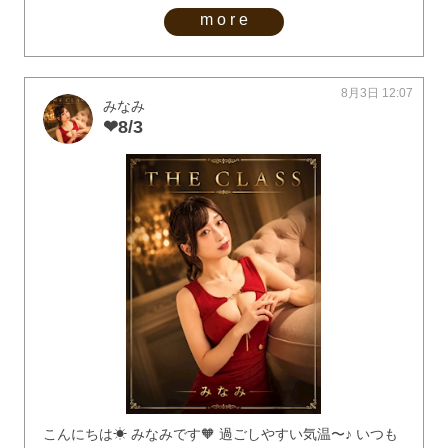
more
8月3日 12:07
みなみ
❤︎8/3
こんにちは☀︎ みなみです🧡 過ごしやすい気温〜♪ いつも