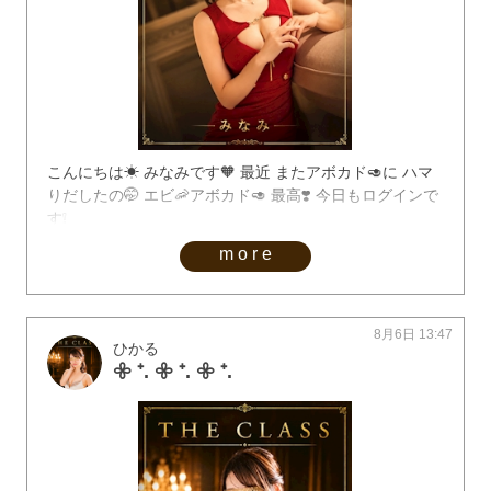
こんにちは☀︎ みなみです🧡 最近 またアボカド🥑に ハマ
りだしたの🤭 エビ🦐アボカド🥑 最高❣️ 今日もログインで
す❕
more
8月6日 13:47
ひかる
𖧷 ⁺. 𖧷 ⁺. 𖧷 ⁺.