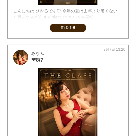
こんにちは ひかるです♡ 今年の夏は去年より暑くない
と思ってる☝️笑 また外に出てないから🤫笑
more
8月7日 13:20
みなみ
❤︎8/7