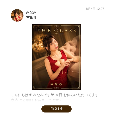
8月4日 12:07
みなみ
❤︎8/4
こんにちは☀︎ みなみです🧡 今日 お休みいただいてます
😌💭 また明日 お待ちしてます♪
more