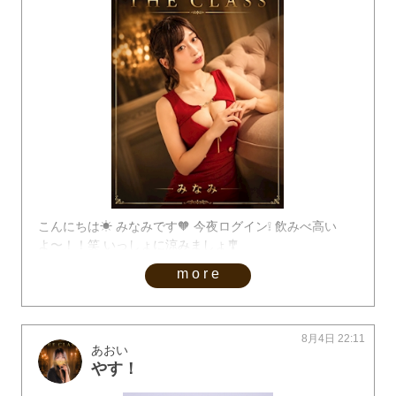
こんにちは☀︎ みなみです🧡 今夜ログイン❕ 飲みべ高い
よ〜！！笑 いっしょに涼みましょ🎐
more
8月4日 22:11
あおい
やす！