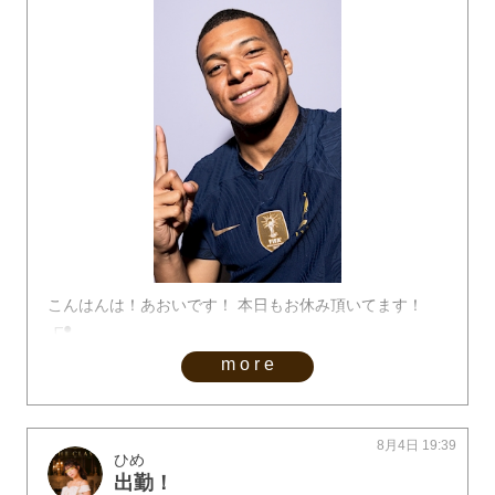
こんはんは！あおいです！ 本日もお休み頂いてます！
┏●
more
8月4日 19:39
ひめ
出勤！