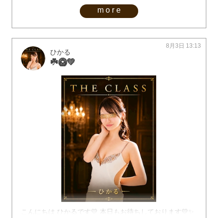
more
8月3日 13:13
ひかる
☘️🥝💚
こんにちは ひかるです💛 本日もお待ちしております💛✨️