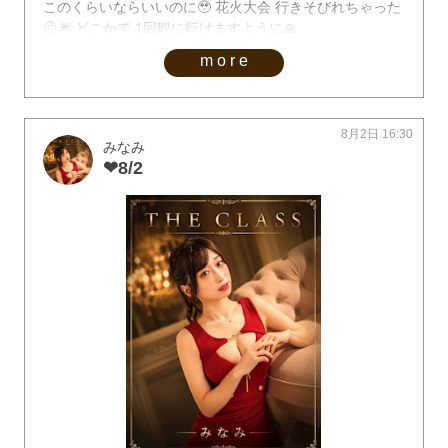
このくらいならいいのに🥹 花火大会 行きそびれちゃった
🫠🎆 どこかで 1回観に行けますように🙏
more
8月2日 16:30
みなみ
❤︎8/2