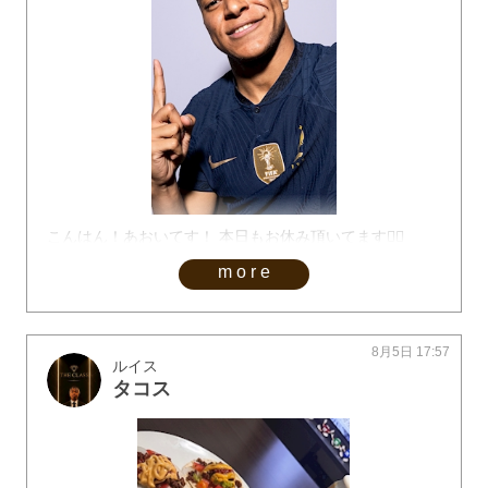
こんはん！あおいてす！ 本日もお休み頂いてます🙇‍♀️
more
8月5日 17:57
ルイス
タコス