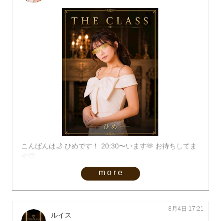
こんばんは🌙 ひめです！ 20:30〜います🫶 お待ちしてま
す🤍
more
8月4日 17:21
ルイス