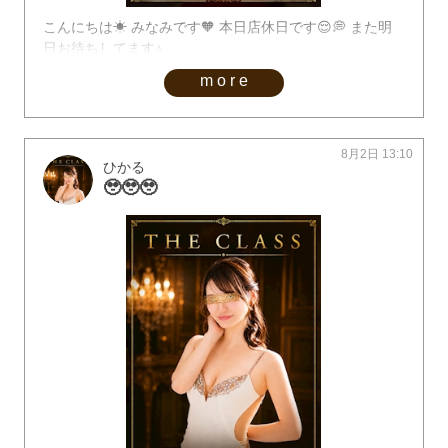
こんにちは☀︎ みなみです🧡 本日店休日です😌💭 また明
日お待ちしてます♪
more
8月2日 13:10
ひかる
🥹🥹🥹