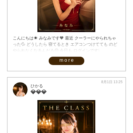
こんにちは☀︎ みなみです🧡 最近 クーラーにやられちゃ
った💦 どうしたら 寝てるとき エアコンつけてても のど
やられなくなるんだろ🥺 今日も ログインです❕
more
8月1日 13:25
ひかる
💎💎💎