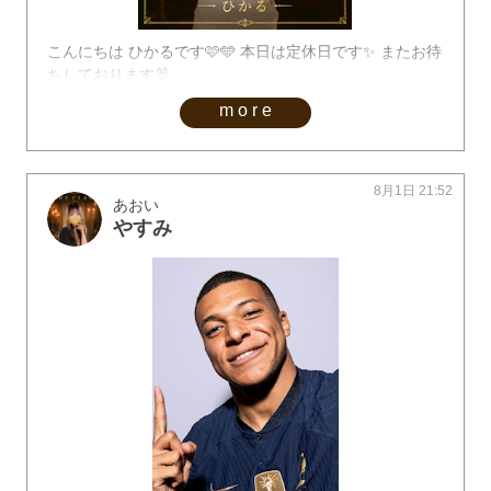
こんにちは ひかるです🩷️🩵 本日は定休日です✨ またお待
ちしております🐰
more
8月1日 21:52
あおい
やすみ