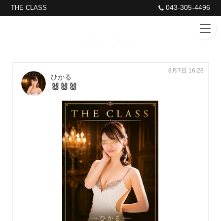
043-305-4496
THE CLASS
BLOG
8月7日 16:28
ひかる
🐰🐰🐰