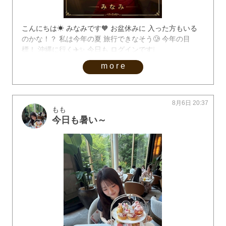
こんにちは☀︎ みなみです🧡 お盆休みに 入った方もいる
のかな！？ 私は今年の夏 旅行できなそう🥲 今年の目
標！ 沖縄に行く✈️✨ 今日も ログインです❕
more
8月6日 20:37
もも
今日も暑い～