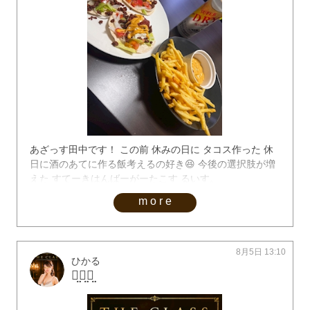
あざっす田中です！ この前 休みの日に タコス作った 休
日に酒のあてに作る飯考えるの好き😆 今後の選択肢が増
えた すてーきはんばーがーたこす るいす。
more
8月5日 13:10
ひかる
ꪔ̤̮ꪔ̤̮ꪔ̤̮