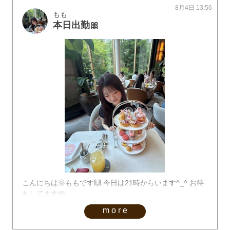
8月4日 13:56
もも
本日出勤🎀
こんにちは🌞ももです🙌 今日は21時からいます^_^ お待
ちしてます🫶
more