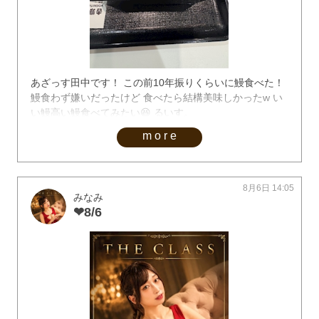
あざっす田中です！ この前10年振りくらいに鰻食べた！
鰻食わず嫌いだったけど 食べたら結構美味しかったw い
い鰻高い鰻食べてみたい😆 るいす。
more
8月6日 14:05
みなみ
❤︎8/6