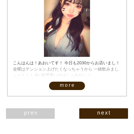
こんはんは！あおいてす！ 今日も2030からお店いまし！
金曜はテンション上げたくなっちゃうから 一緒飲みまし
ょー！！！ Ps.画質悪いのはしゃあない！
more
prev
next