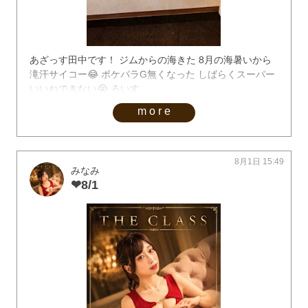
あざっす田中です！ ジムからの海きた 8月の海暑いから
滝汗サイコー😂 ポケパラG無くなった しばらくスーパー
いいねできない😭 るいす。
more
8月1日 15:49
みなみ
❤︎8/1